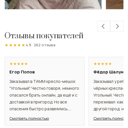
Отзывы покупателей
★★★★★
★★★★★
4.9
·
262 отзыва
★
★
★
★
★
★
★
★
★
★
Егор Попов
Фёдор Шалуно
Заказывал в TAMM кресло-мешок
Заказывал у ребя
"Угольный". Честно говоря, немного
чёрных кресла-м
опасался брать онлайн, да ещё и с
Угольный. Честно
доставкой в пригород. Но все
переживал: как т
опасения быстро развеялись.
другой город, не
Менеджеры помогли определиться
всё прошло как 
Смотреть полностью
Смотреть полнос
с моделью, были на связи. Кресло
подробно всё объ