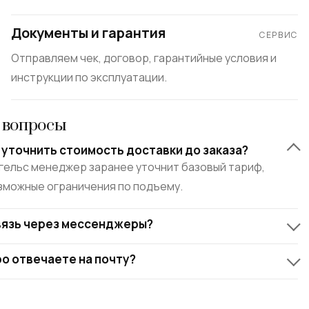
Документы и гарантия
СЕРВИС
Отправляем чек, договор, гарантийные условия и
инструкции по эксплуатации.
 вопросы
 уточнить стоимость доставки до заказа?
нгельс менеджер заранее уточнит базовый тариф,
озможные ограничения по подъему.
связь через мессенджеры?
ро отвечаете на почту?